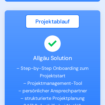
Projektablauf
Allgäu Solution
– Step-by-Step Onboarding zum
Projektstart
– Projektmanagement-Tool
– persönlicher Ansprechpartner
– strukturierte Projektplanung