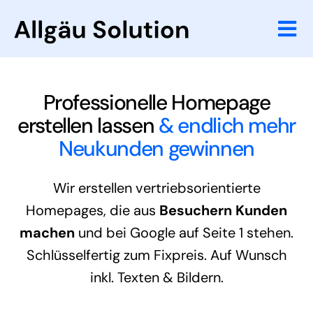
Zum
Inhalt
Tog
springen
Nav
Website
Professionelle Homepage
Online Marketi
erstellen lassen
& endlich mehr
Neukunden gewinnen
Referenzen
Wir erstellen vertriebsorientierte
Agentur
Homepages, die aus
Besuchern Kunden
machen
und bei Google auf Seite 1 stehen.
Wissenswertes
Schlüsselfertig zum Fixpreis. Auf Wunsch
inkl. Texten & Bildern.