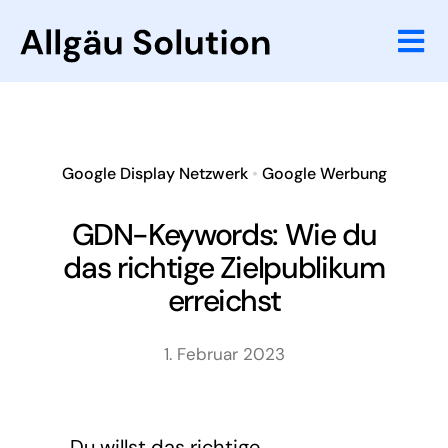
Zum
Inhalt
Tog
springen
Nav
Website
Online Marketi
Google Display Netzwerk
•
Google Werbung
Referenzen
GDN-Keywords: Wie du
das richtige Zielpublikum
Agentur
erreichst
Wissenswertes
1. Februar 2023
Du willst das richtige