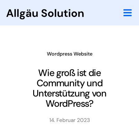
Zum
Inhalt
Tog
springen
Nav
Website
Online Marketi
Wordpress Website
Referenzen
Wie groß ist die
Community und
Agentur
Unterstützung von
WordPress?
Wissenswertes
14. Februar 2023