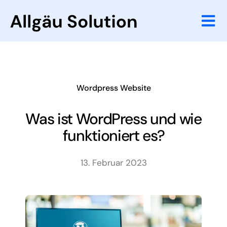
Zum
Inhalt
Tog
springen
Nav
Website
Online Marketi
Wordpress Website
Referenzen
Was ist WordPress und wie
funktioniert es?
Agentur
13. Februar 2023
Wissenswertes